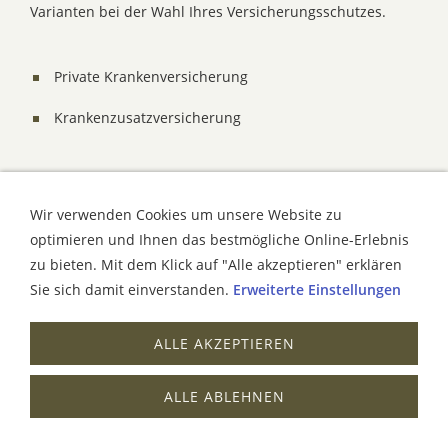
Varianten bei der Wahl Ihres Versicherungsschutzes.
Private Krankenversicherung
Krankenzusatzversicherung
Gerne beraten wir Sie hierzu näher und bieten Ihnen
weitere Informationen. Sprechen Sie uns einfach an.
Wir verwenden Cookies um unsere Website zu
optimieren und Ihnen das bestmögliche Online-Erlebnis
zu bieten. Mit dem Klick auf "Alle akzeptieren" erklären
IMPRESSUM
KONTAKT
DATENSCHUTZ
Sie sich damit einverstanden.
Erweiterte Einstellungen
ERSTINFORMATION
COOKIE
ALLE AKZEPTIEREN
ALLE ABLEHNEN