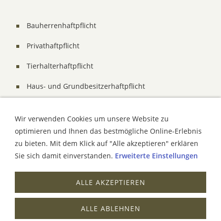
Bauherrenhaftpflicht
Privathaftpflicht
Tierhalterhaftpflicht
Haus- und Grundbesitzerhaftpflicht
Gewässerschadenhaftpflicht
Wir verwenden Cookies um unsere Website zu
Vereinshaftpflicht
optimieren und Ihnen das bestmögliche Online-Erlebnis
zu bieten. Mit dem Klick auf "Alle akzeptieren" erklären
Sie sich damit einverstanden.
Erweiterte Einstellungen
Gerne beraten wir Sie hierzu näher und bieten Ihnen
weitere Informationen. Sprechen Sie uns einfach an.
ALLE AKZEPTIEREN
IMPRESSUM
KONTAKT
DATENSCHUTZ
ALLE ABLEHNEN