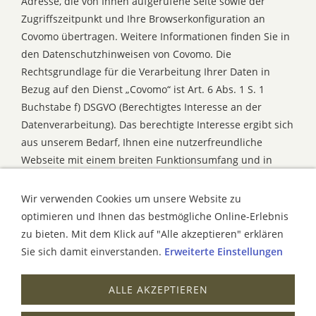
Adresse, die von Ihnen aufgerufene Seite sowie der
Zugriffszeitpunkt und Ihre Browserkonfiguration an
Covomo übertragen. Weitere Informationen finden Sie in
den Datenschutzhinweisen von Covomo. Die
Rechtsgrundlage für die Verarbeitung Ihrer Daten in
Bezug auf den Dienst „Covomo“ ist Art. 6 Abs. 1 S. 1
Buchstabe f) DSGVO (Berechtigtes Interesse an der
Datenverarbeitung). Das berechtigte Interesse ergibt sich
aus unserem Bedarf, Ihnen eine nutzerfreundliche
Webseite mit einem breiten Funktionsumfang und in
einer ansprechenden Darstellung anbieten zu können.
Wir verwenden Cookies um unsere Website zu
optimieren und Ihnen das bestmögliche Online-Erlebnis
KONTAKT
zu bieten. Mit dem Klick auf "Alle akzeptieren" erklären
Sie sich damit einverstanden.
Erweiterte Einstellungen
ERSTINFORMATION
ALLE AKZEPTIEREN